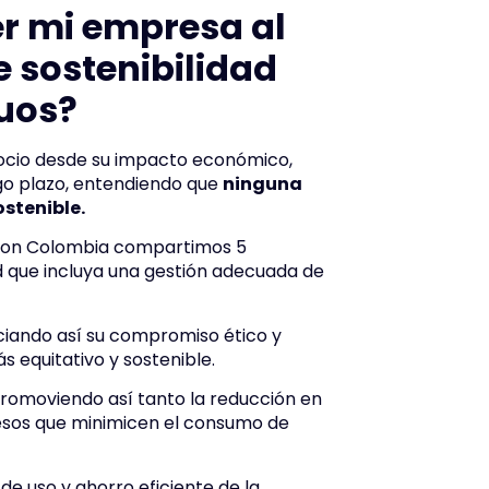
er mi empresa al
e sostenibilidad
uos?
gocio desde su impacto económico,
rgo plazo, entendiendo que
ninguna
ostenible.
 Con Colombia compartimos 5
ad que incluya una gestión adecuada de
nciando así su compromiso ético y
 equitativo y sostenible.
romoviendo así tanto la reducción en
esos que minimicen el consumo de
e uso y ahorro eficiente de la