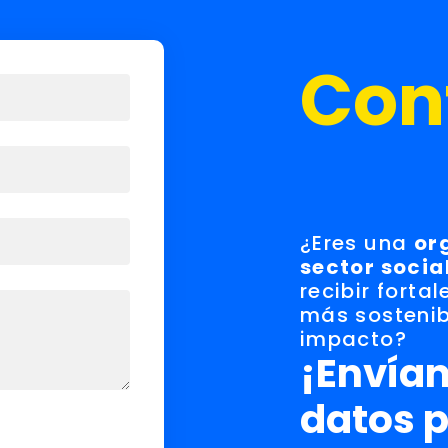
Con
¿Eres una
or
sector socia
recibir forta
más sostenib
impacto?
¡Envían
datos 