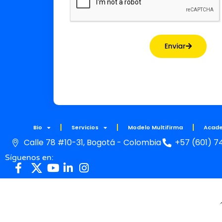
Enviar
Bio
Servicios
Modelo Multifirma
Acad
Calle 78 #10-31, Bogotá - Colombia
+57 (601) 7
Síguenos en: