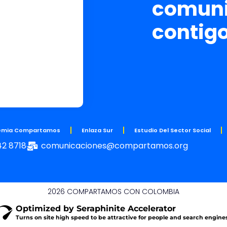
comuni
contig
emia Compartamos
Enlaza Sur
Estudio Del Sector Social
42 8718
comunicaciones@compartamos.org
2026 COMPARTAMOS CON COLOMBIA
Optimized by Seraphinite Accelerator
Turns on site high speed to be attractive for people and search engines