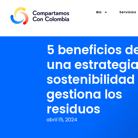
Bio
Servicios
5 beneficios d
una estrategia
sostenibilidad
gestiona los
residuos
abril 15, 2024