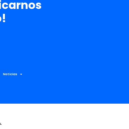
carnos
o!
Noticias
.