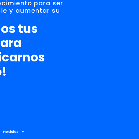
lecimiento para ser
le y aumentar su
os tus
para
carnos
o!
Noticias