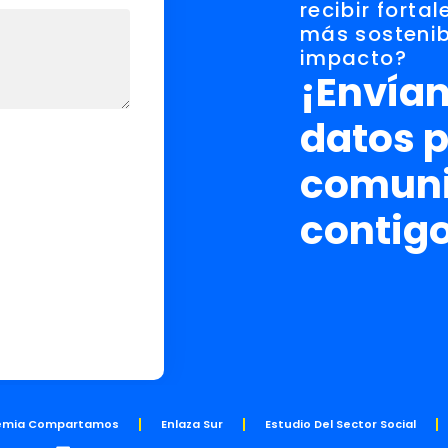
recibir forta
más sostenib
impacto?
¡Envían
datos 
comuni
contig
emia Compartamos
Enlaza Sur
Estudio Del Sector Social