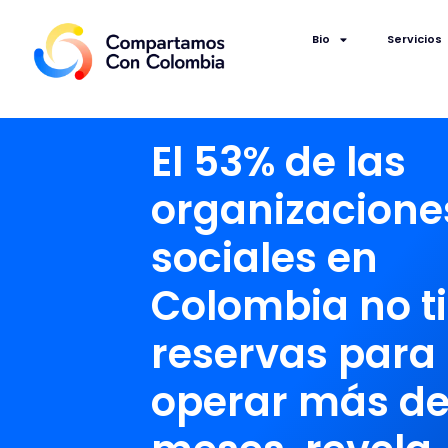
Bio
Servicios
El 53% de las
organizacione
sociales en
Colombia no t
reservas para
operar más de