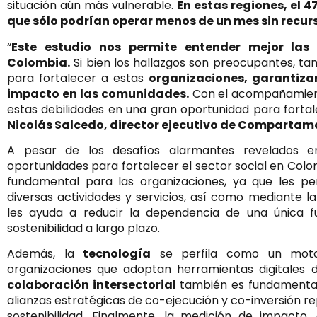
situación aún más vulnerable.
En estas regiones, el 
que sólo podrían operar menos de un mes sin recur
“
Este estudio nos permite entender mejor las 
Colombia.
Si bien los hallazgos son preocupantes, ta
para fortalecer a estas
organizaciones, garantizar
impacto en las comunidades.
Con el acompañamien
estas debilidades en una gran oportunidad para fortalec
Nicolás Salcedo, director ejecutivo de Compartam
A pesar de los desafíos alarmantes revelados en 
oportunidades para fortalecer el sector social en Colom
fundamental para las organizaciones, ya que les pe
diversas actividades y servicios, así como mediante 
les ayuda a reducir la dependencia de una única fu
sostenibilidad a largo plazo.
Además, la
tecnología
se perfila como un motor
organizaciones que adoptan herramientas digitales 
colaboración intersectorial
también es fundamental
alianzas estratégicas de co-ejecución y co-inversión re
sostenibilidad. Finalmente, la medición de impacto