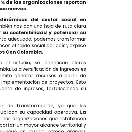
47% de las organizaciones reportan
sos nuevos.
dinámicas del sector social en
mbién nos dan una hoja de ruta clara
 su sostenibilidad y potenciar su
to adecuado, podemos transformar
er el tejido social del país”, explicó
os Con Colombia.
el estudio, se identifican claras
bia. La diversificación de ingresos es
rmite generar recursos a partir de
la implementación de proyectos. Esto
ente de ingresos, fortaleciendo su
 de transformación, ya que las
duplican su capacidad operativa.
La
: las organizaciones que establecen
portan un mayor alcance territorial y
, aunque en rezago, ofrece grandes