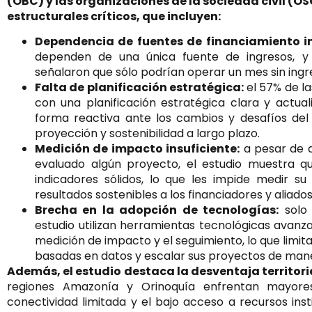
(OBC) y las organizaciones de la sociedad civil (OS
estructurales críticos, que incluyen:
Dependencia de fuentes de financiamiento i
dependen de una única fuente de ingresos, y 
señalaron que sólo podrían operar un mes sin ingr
Falta de planificación estratégica:
el 57% de la
con una planificación estratégica clara y actual
forma reactiva ante los cambios y desafíos del
proyección y sostenibilidad a largo plazo.
Medición de impacto insuficiente:
a pesar de q
evaluado algún proyecto, el estudio muestra 
indicadores sólidos, lo que les impide medir s
resultados sostenibles a los financiadores y aliados
Brecha en la adopción de tecnologías:
solo 
estudio utilizan herramientas tecnológicas avanza
medición de impacto y el seguimiento, lo que limi
basadas en datos y escalar sus proyectos de mane
Además, el estudio destaca la desventaja territoria
regiones Amazonía y Orinoquía enfrentan mayores
conectividad limitada y el bajo acceso a recursos inst