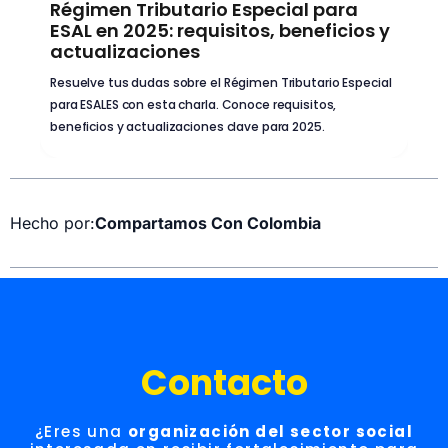
Régimen Tributario Especial para
G
ESAL en 2025: requisitos, beneficios y
D
actualizaciones
e
Resuelve tus dudas sobre el Régimen Tributario Especial
n
para ESALES con esta charla. Conoce requisitos,
beneficios y actualizaciones clave para 2025.
Hecho por:
Compartamos Con Colombia
Contacto
¿Eres una
organización del sector social