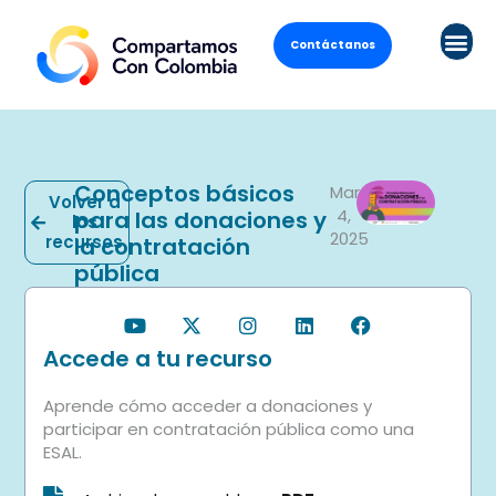
Contáctanos
Conceptos básicos
Marzo
Volver a
4,
para las donaciones y
los
2025
recursos
la contratación
pública
Accede a tu recurso
Aprende cómo acceder a donaciones y
participar en contratación pública como una
ESAL.