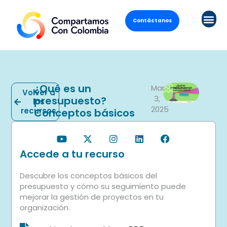
Contáctanos
¿Qué es un
Marzo
Volver a
3,
presupuesto?
los
2025
recursos
Conceptos básicos
Accede a tu recurso
Descubre los conceptos básicos del
presupuesto y cómo su seguimiento puede
mejorar la gestión de proyectos en tu
organización.