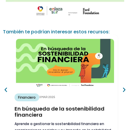
También te podrían interesar estos recursos:
Financiero
Fi
3 MAR 2025
En búsqueda de la sostenibilidad
¿C
financiera
Iden
Aprende a gestionar la sostenibilidad financiera en
pres