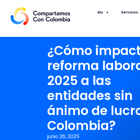
Bio
Servicios
¿Cómo impact
reforma labor
2025 a las
entidades sin
ánimo de lucr
Colombia?
junio 26, 2025