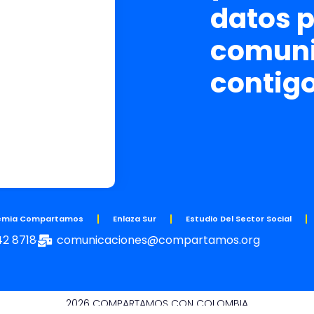
datos 
comuni
contig
emia Compartamos
Enlaza Sur
Estudio Del Sector Social
42 8718
comunicaciones@compartamos.org
2026 COMPARTAMOS CON COLOMBIA