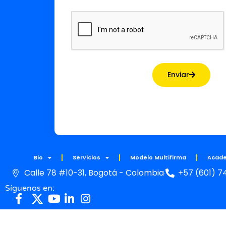
Enviar
Bio
Servicios
Modelo Multifirma
Acad
Calle 78 #10-31, Bogotá - Colombia
+57 (601) 7
Síguenos en: