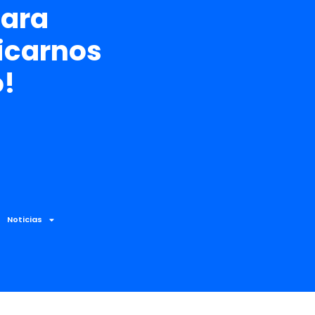
para
carnos
o!
Noticias