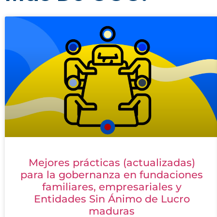
Mejores prácticas (actualizadas)
para la gobernanza en fundaciones
familiares, empresariales y
Entidades Sin Ánimo de Lucro
maduras