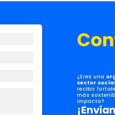
Con
¿Eres una
or
sector socia
recibir forta
más sostenib
impacto?
¡Envían