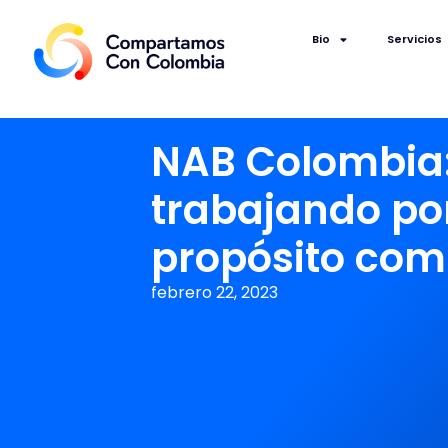
Bio
Servicios
NAB Colombia
trabajando po
propósito co
febrero 22, 2023