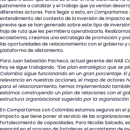
justamente a catalizar y el trabajo que ya venían desar
diferentes actores. Para llegar a esto, en
Compartamos 
entendimiento del contexto de la inversión de impacto en
previos que se han generado sobre este tipo de inversió
hoja de ruta que les permitiera operativizarla. Realizam
ecosistema, creamos una estrategia de promoción y posi
las oportunidades de relacionamiento con el gobierno y u
plataforma de alistamiento.
Para Juan Sebastián Pacheco, actual gerente del
NAB Co
hoy se sigue trabajando.
“Ese plan estratégico que se 
Colombia sigue funcionando en un gran porcentaje. E
relevancia en nuestras acciones, el mapa de actores 
para el relacionamiento, hemos implementado también
estamos construyendo un plan de relaciones con el gobi
estructura organizacional sugerida por la organización
En Compartamos con Colombia estamos seguros en el po
impacto que tiene poner al servicio de las organizacione
fortalecimiento de capacidades. Para Nicolás Salcedo, e
esencial en el proceso de fortalecer el ecosistema de in