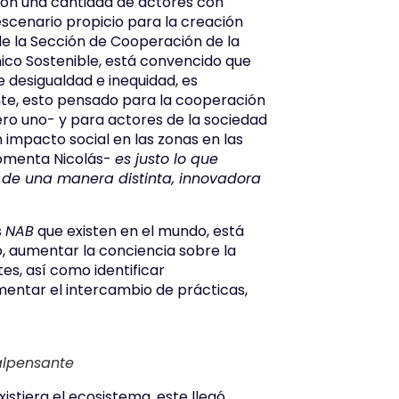
con una cantidad de actores con
 escenario propicio para la creación
de la Sección de Cooperación de la
co Sostenible, está convencido que
 desigualdad e inequidad, es
nte, esto pensado para la cooperación
mero uno- y para actores de la sociedad
 impacto social en las zonas en las
omenta Nicolás-
es justo lo que
 de una manera distinta, innovadora
s
NAB
que existen en el mundo, está
, aumentar la conciencia sobre la
s, así como identificar
mentar el intercambio de prácticas,
Malpensante
istiera el ecosistema, este llegó