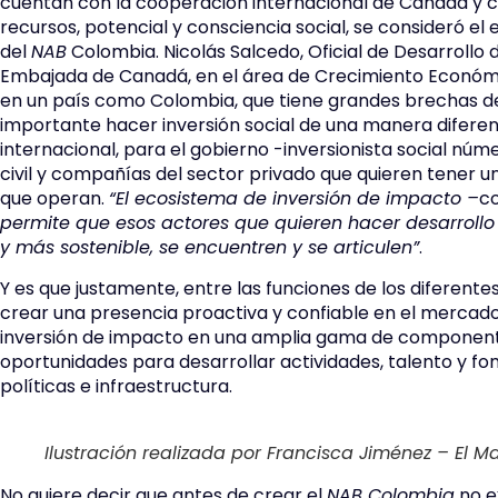
cuentan con la cooperación internacional de Canadá y 
recursos, potencial y consciencia social, se consideró el
del
NAB
Colombia. Nicolás Salcedo, Oficial de Desarrollo 
Embajada de Canadá, en el área de Crecimiento Económi
en un país como Colombia, que tiene grandes brechas de
importante hacer inversión social de una manera difere
internacional, para el gobierno -inversionista social nú
civil y compañías del sector privado que quieren tener un
que operan.
“El ecosistema de inversión de impacto –
c
permite que esos actores que quieren hacer desarrollo
y más sostenible, se encuentren y se articulen”
.
Y es que justamente, entre las funciones de los diferente
crear una presencia proactiva y confiable en el mercado
inversión de impacto en una amplia gama de componente
oportunidades para desarrollar actividades, talento y fo
políticas e infraestructura.
Ilustración realizada por Francisca Jiménez – El 
No quiere decir que antes de crear el
NAB Colombia
no ex