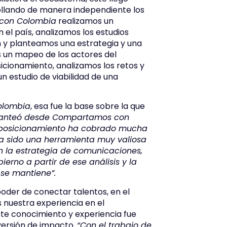
rollando de manera independiente los
con Colombia
realizamos un
 el país, analizamos los estudios
n y planteamos una estrategia y una
os un mapeo de los actores del
cionamiento, analizamos los retos y
n estudio de viabilidad de una
lombia
, esa fue la base sobre la que
planteó desde Compartamos con
l posicionamiento ha cobrado mucha
ha sido una herramienta muy valiosa
 la estrategia de comunicaciones,
erno a partir de ese análisis y la
 se mantiene”.
der de conectar talentos, en el
s nuestra experiencia en el
ste conocimiento y experiencia fue
versión de impacto.
“Con el trabajo de